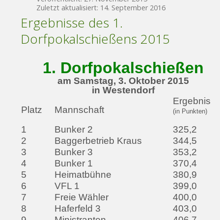
Zuletzt aktualisiert: 14. September 2016
Ergebnisse des 1.
Dorfpokalschießens 2015
1. Dorfpokalschießen
am Samstag, 3. Oktober 2015
in Westendorf
Ergebnis
Platz
Mannschaft
(in Punkten)
1
Bunker 2
325,2
2
Baggerbetrieb Kraus
344,5
3
Bunker 3
353,2
4
Bunker 1
370,4
5
Heimatbühne
380,9
6
VFL 1
399,0
7
Freie Wähler
400,0
8
Haferfeld 3
403,0
9
Ministranten
406,7