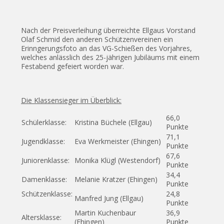
Nach der Preisverleihung überreichte Ellgaus Vorstand
Olaf Schmid den anderen Schützenvereinen ein
Erinngerungsfoto an das VG-Schießen des Vorjahres,
welches anlässlich des 25-jährigen Jubiläums mit einem
Festabend gefeiert worden war.
Die Klassensieger im Überblick:
66,0
Schülerklasse:
Kristina Büchele (Ellgau)
Punkte
71,1
Jugendklasse:
Eva Werkmeister (Ehingen)
Punkte
67,6
Juniorenklasse:
Monika Klügl (Westendorf)
Punkte
34,4
Damenklasse:
Melanie Kratzer (Ehingen)
Punkte
Schützenklasse:
24,8
Manfred Jung (Ellgau)
Punkte
Martin Kuchenbaur
36,9
Altersklasse:
(Ehingen)
Punkte