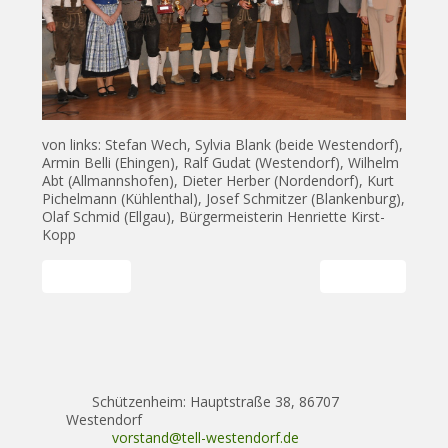
von links: Stefan Wech, Sylvia Blank (beide Westendorf),
Armin Belli (Ehingen), Ralf Gudat (Westendorf), Wilhelm
Abt (Allmannshofen), Dieter Herber (Nordendorf), Kurt
Pichelmann (Kühlenthal), Josef Schmitzer (Blankenburg),
Olaf Schmid (Ellgau), Bürgermeisterin Henriette Kirst-
Kopp
Vorheriger Beitrag: Generalversammlung 2012
Nächster Beitrag
Zurück
Weiter
Schützenheim: Hauptstraße 38, 86707
Westendorf
vorstand@tell-westendorf.de