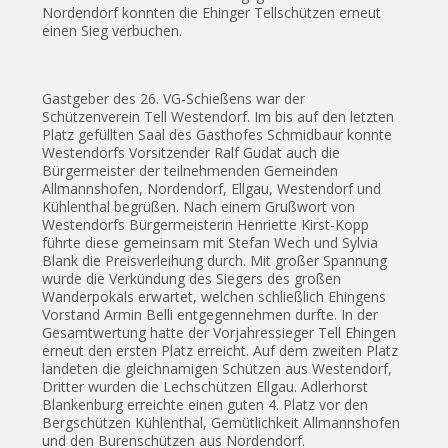
Nordendorf konnten die Ehinger Tellschützen erneut
einen Sieg verbuchen.
Gastgeber des 26. VG-Schießens war der
Schützenverein Tell Westendorf. Im bis auf den letzten
Platz gefüllten Saal des Gasthofes Schmidbaur konnte
Westendorfs Vorsitzender Ralf Gudat auch die
Bürgermeister der teilnehmenden Gemeinden
Allmannshofen, Nordendorf, Ellgau, Westendorf und
Kühlenthal begrüßen. Nach einem Grußwort von
Westendorfs Bürgermeisterin Henriette Kirst-Kopp
führte diese gemeinsam mit Stefan Wech und Sylvia
Blank die Preisverleihung durch. Mit großer Spannung
wurde die Verkündung des Siegers des großen
Wanderpokals erwartet, welchen schließlich Ehingens
Vorstand Armin Belli entgegennehmen durfte. In der
Gesamtwertung hatte der Vorjahressieger Tell Ehingen
erneut den ersten Platz erreicht. Auf dem zweiten Platz
landeten die gleichnamigen Schützen aus Westendorf,
Dritter wurden die Lechschützen Ellgau. Adlerhorst
Blankenburg erreichte einen guten 4. Platz vor den
Bergschützen Kühlenthal, Gemütlichkeit Allmannshofen
und den Burenschützen aus Nordendorf.