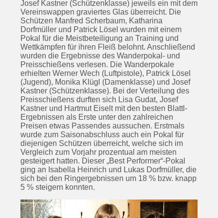
Josef Kastner (Schützenklasse) jeweils ein mit dem
Vereinswappen graviertes Glas überreicht. Die
Schützen Manfred Scherbaum, Katharina
Dorfmüller und Patrick Lösel wurden mit einem
Pokal für die Meistbeteiligung an Training und
Wettkämpfen für ihren Fleiß belohnt. Anschließend
wurden die Ergebnisse des Wanderpokal- und
Preisschießens verlesen. Die Wanderpokale
erhielten Werner Wech (Luftpistole), Patrick Lösel
(Jugend), Monika Klügl (Damenklasse) und Josef
Kastner (Schützenklasse). Bei der Verteilung des
Preisschießens durften sich Lisa Gudat, Josef
Kastner und Hartmut Eiselt mit den besten Blattl-
Ergebnissen als Erste unter den zahlreichen
Preisen etwas Passendes aussuchen. Erstmals
wurde zum Saisonabschluss auch ein Pokal für
diejenigen Schützen überreicht, welche sich im
Vergleich zum Vorjahr prozentual am meisten
gesteigert hatten. Dieser „Best Performer“-Pokal
ging an Isabella Heinrich und Lukas Dorfmüller, die
sich bei den Ringergebnissen um 18 % bzw. knapp
5 % steigern konnten.