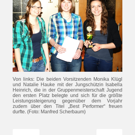
Von links: Die beiden Vorsitzenden Monika Klügl
und Natalie Hauke mit der Jungschützin Isabella
Heinrich, die in der Gruppenmeisterschaft Jugend
den ersten Platz belegte und sich für die größte
Leistungssteigerung gegenüber dem Vorjahr
zudem über den Titel „Best Performer“ freuen
durfte. (Foto: Manfred Scherbaum)
Vorheriger Beitrag: Saisoneröffnung 2014
Nächster Beitrag
Zurück
Weiter