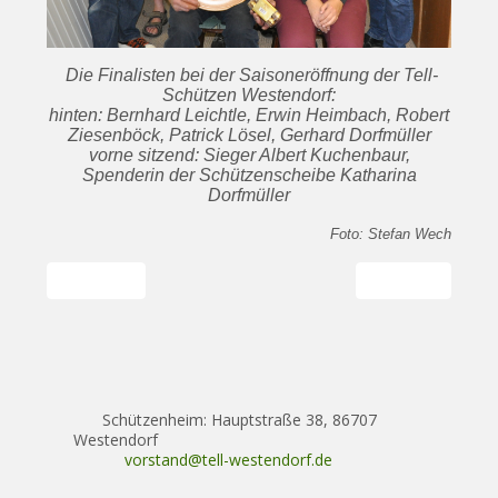
Die Finalisten bei der Saisoneröffnung der Tell-
Schützen Westendorf:
hinten: Bernhard Leichtle, Erwin Heimbach, Robert
Ziesenböck, Patrick Lösel, Gerhard Dorfmüller
vorne sitzend: Sieger Albert Kuchenbaur,
Spenderin der Schützenscheibe Katharina
Dorfmüller
Foto: Stefan Wech
Vorheriger Beitrag: Einladung zur Weihnachtsfeier und zum 
Nächster Beitrag
Zurück
Weiter
Schützenheim: Hauptstraße 38, 86707
Westendorf
vorstand@tell-westendorf.de