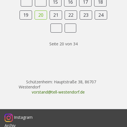
15
16
17
18
19
20
21
22
23
24
Seite 20 von 34
Schützenheim: Hauptstraße 38, 86707
Westendorf
vorstand@tell-westendorf.de
Instagram
Archiv