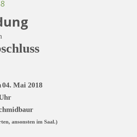
18
dung
m
schluss
m
04
.
Mai
201
8
 Uhr
Schmidbaur
ten, ansonsten im Saal.)