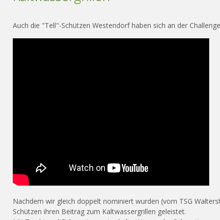
Auch die "Tell"-Schützen Westendorf haben sich an der Challenge 
Nachdem wir gleich doppelt nominiert wurden (vom TSG Walters
Schützen ihren Beitrag zum Kaltwassergrillen geleistet.