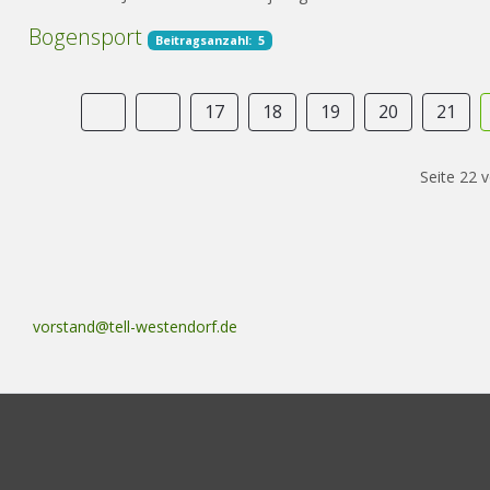
Bogensport
Beitragsanzahl: 5
17
18
19
20
21
Seite 22 
vorstand@tell-westendorf.de