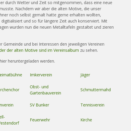
ider durch Wetter und Zeit so mitgenommen, dass eine neue
usste. Nachdem wir aber die alten Motive, die unser
hner noch selbst gemalt hatte gerne erhalten wollten,
digitialisiert und so für längere Zeit auch konserviert. Mit
agen wurden nun die neuen Metalltafeln gestaltet und zieren
er Gemeinde und bei Interessen den jeweiligen Vereinen
lder der alten Motive sind im Vereinsalbum
zu sehen.
hier heruntergeladen werden.
eimatbühne
Imkerverein
Jäger
Obst- und
irchenchor
Schmuttermahd
Gartenbauverein
nverein
SV Bunker
Tennisverein
ell-
Feuerwehr
Kirche
estendorf