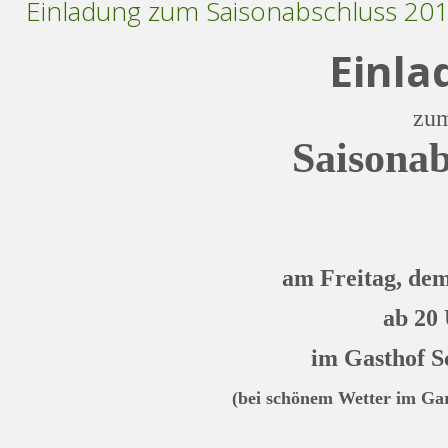
Einladung zum Saisonabschluss 20
Einla
zu
Saisonab
am
Freitag
, de
ab 20
im Gasthof 
(bei schönem Wetter im Gar