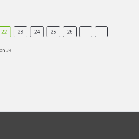
22
23
24
25
26
von 34