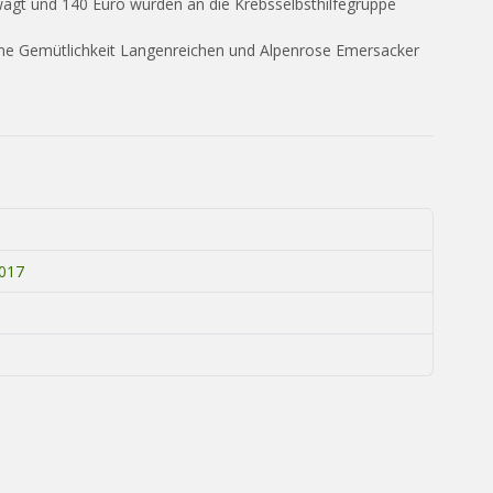
agt und 140 Euro wurden an die Krebsselbsthilf
egruppe
ine Gemütlichkeit Langenreichen und Alpenrose Emersacker
2017