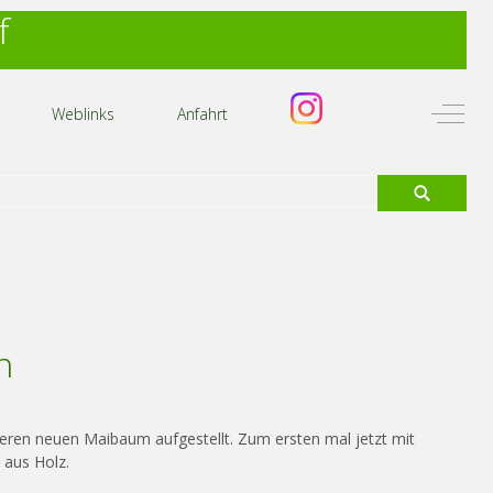
f
Off-C
Weblinks
Anfahrt
n
seren neuen Maibaum aufgestellt. Zum ersten mal jetzt mit
n aus Holz.